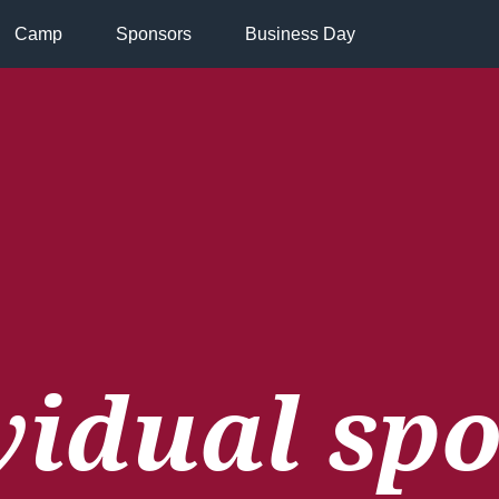
Camp
Sponsors
Business Day
vidual sp