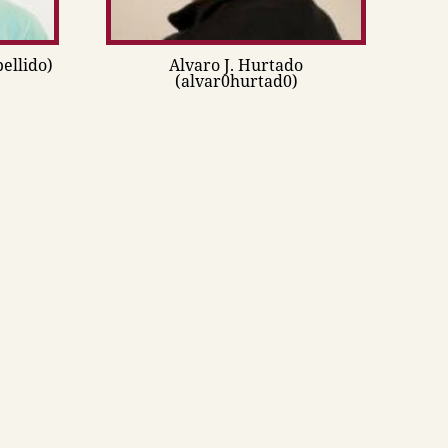
bellido)
Alvaro J. Hurtado
(alvar0hurtad0)