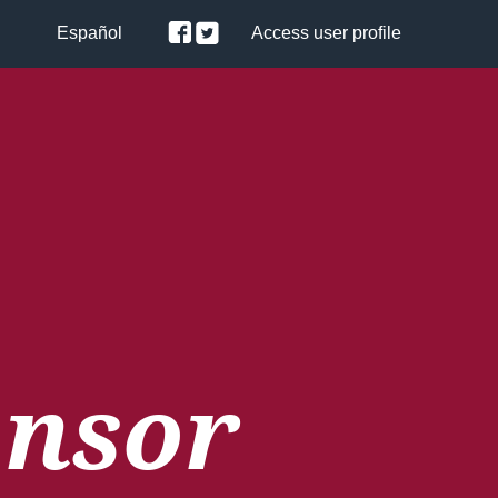
Español
Access user profile
onsor