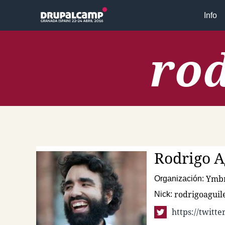
Pasar al contenido principal
Info
rod
Rodrigo
A
Ymb
Organización:
rodrigoaguil
Nick:
https://twitt