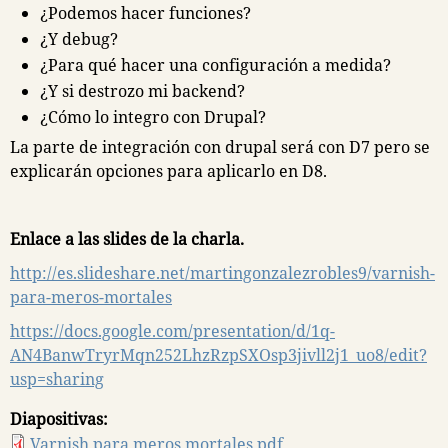
¿Podemos hacer funciones?
¿Y debug?
¿Para qué hacer una configuración a medida?
¿Y si destrozo mi backend?
¿Cómo lo integro con Drupal?
La parte de integración con drupal será con D7 pero se
explicarán opciones para aplicarlo en D8.
Enlace a las slides de la charla.
http://es.slideshare.net/martingonzalezrobles9/varnish-
para-meros-mortales
https://docs.google.com/presentation/d/1q-
AN4BanwTryrMqn252LhzRzpSXOsp3jivll2j1_uo8/edit?
usp=sharing
Diapositivas:
Varnish para meros mortales.pdf